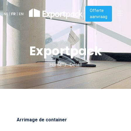
Offerte
NL
|
FR
|
EN
aanvraag
Exportpack
Home
Detail
Arrimage de container