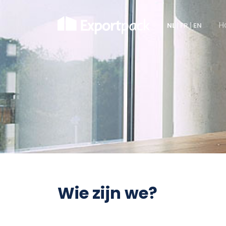
H
NL
|
FR
|
EN
Wie zijn we?