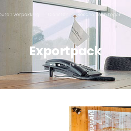
outen verpakking
Diensten
Beschermen tegen
Exportpack
Home
Detail