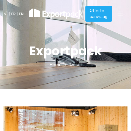
Offerte
NL
|
FR
|
EN
aanvraag
Exportpack
Home
Detail