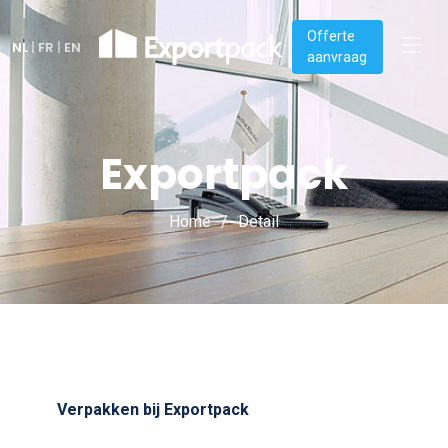
Offerte
NL
|
FR
|
EN
aanvraag
Exportpack
Home
Detail
Verpakken bij Exportpack