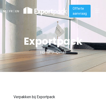
Offerte
NL
|
FR
|
EN
aanvraag
Exportpack
Home
Detail
Verpakken bij Exportpack