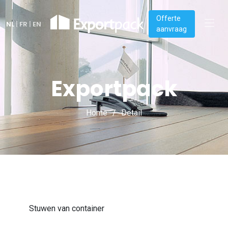
Offerte
NL
|
FR
|
EN
aanvraag
Exportpack
Home
Detail
Stuwen van container