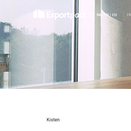
H
NL
|
FR
|
EN
Kisten