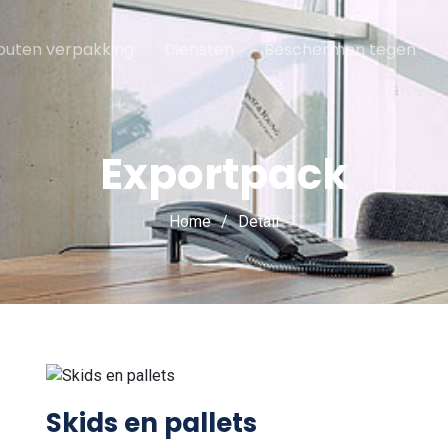
outen verpakking
Diensten
Beschermen tegen
Exportpack
Home
Detail
Skids en pallets