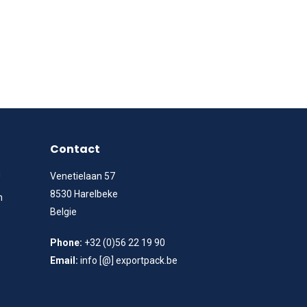
Contact
g
Venetielaan 57
8530 Harelbeke
n
Belgie
Phone:
+32 (0)56 22 19 90
Email:
info [@] exportpack.be