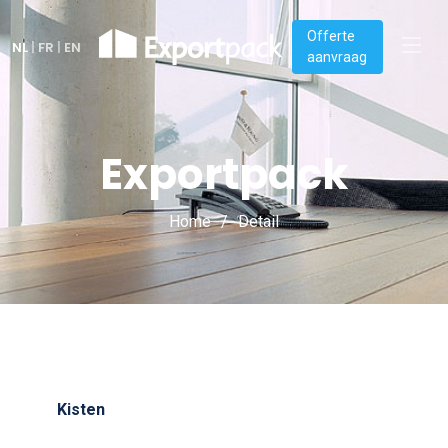
Offerte
NL
|
FR
|
EN
aanvraag
Exportpack
Home
Detail
Kisten