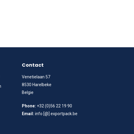
Contact
g
Venetielaan 57
8530 Harelbeke
n
Belgie
Phone:
+32 (0)56 22 19 90
Email:
info [@] exportpack.be