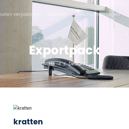
outen verpakking
Diensten
Beschermen tegen
Exportpack
Home
Detail
kratten