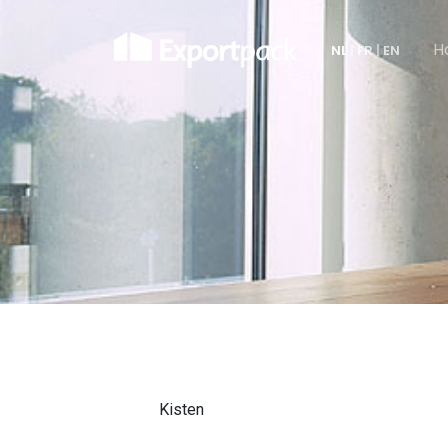
H
NL
|
FR
|
EN
Kisten