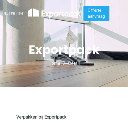
Offerte
NL
|
FR
|
EN
aanvraag
Exportpack
Home
Detail
Verpakken bij Exportpack