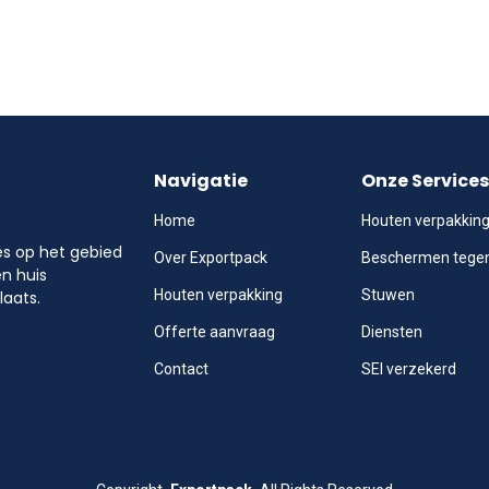
Navigatie
Onze Services
Home
Houten verpakkin
les op het gebied
Over Exportpack
Beschermen tege
en huis
Houten verpakking
Stuwen
laats.
Offerte aanvraag
Diensten
Contact
SEI verzekerd