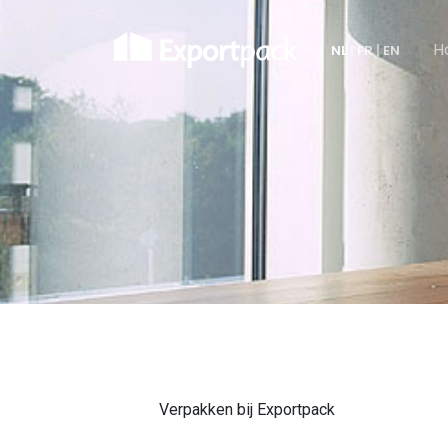
H
NL
|
FR
|
EN
Verpakken bij Exportpack