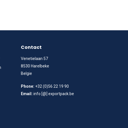
Contact
g
Venetielaan 57
8530 Harelbeke
n
Belgie
Phone:
+32 (0)56 22 19 90
Email:
info [@] exportpack.be