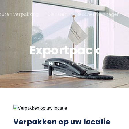
outen verpakking
Diensten
Beschermen tegen
Exportpack
Home
Detail
Verpakken op uw locatie