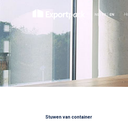
H
NL
|
FR
|
EN
Stuwen van container