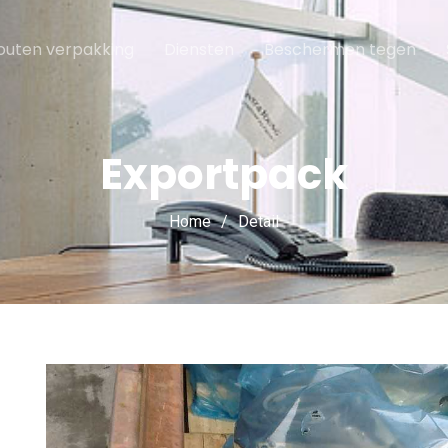
outen verpakking
Diensten
Beschermen tegen
Exportpack
Home
Detail