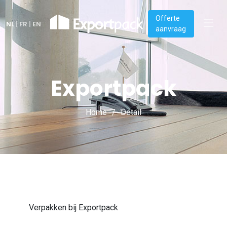
Offerte
NL
|
FR
|
EN
aanvraag
Exportpack
Home
Detail
Verpakken bij Exportpack