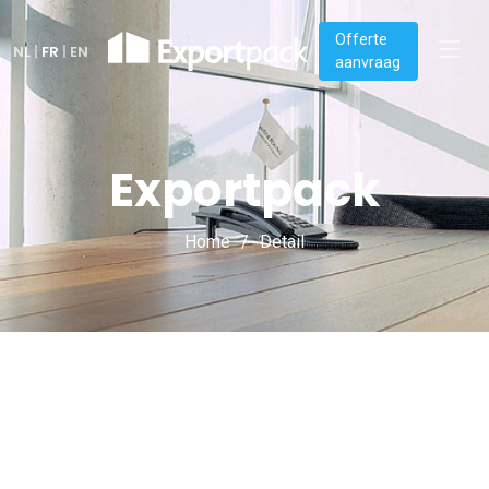
Offerte
NL
|
FR
|
EN
aanvraag
Exportpack
Home
Detail