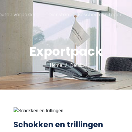
outen verpakking
Diensten
Beschermen tegen
Exportpack
Home
Detail
Schokken en trillingen