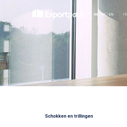
H
NL
|
FR
|
EN
Schokken en trillingen