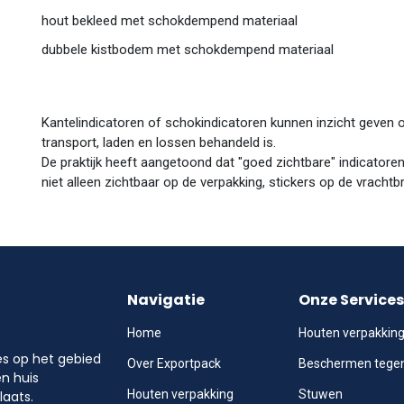
hout bekleed met schokdempend materiaal
dubbele kistbodem met schokdempend materiaal
Kantelindicatoren of schokindicatoren kunnen inzicht geven o
transport, laden en lossen behandeld is.
De praktijk heeft aangetoond dat "goed zichtbare" indicatoren
niet alleen zichtbaar op de verpakking, stickers op de vracht
Navigatie
Onze Services
Home
Houten verpakkin
les op het gebied
Over Exportpack
Beschermen tege
en huis
Houten verpakking
Stuwen
laats.