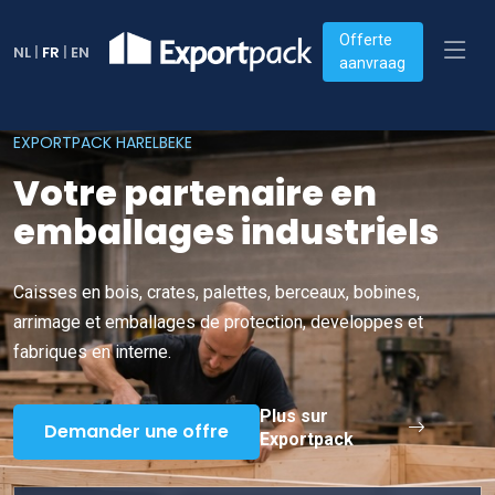
Offerte
NL
|
FR
|
EN
aanvraag
EXPORTPACK HARELBEKE
Votre partenaire en
emballages industriels
Caisses en bois, crates, palettes, berceaux, bobines,
arrimage et emballages de protection, developpes et
fabriques en interne.
Plus sur
Demander une offre
Exportpack